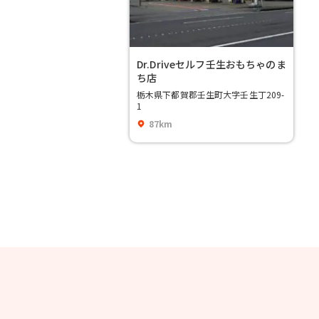
Dr.Driveセルフ壬生おもちゃのま
ち店
栃木県下都賀郡壬生町大字壬生丁209-
1
87km