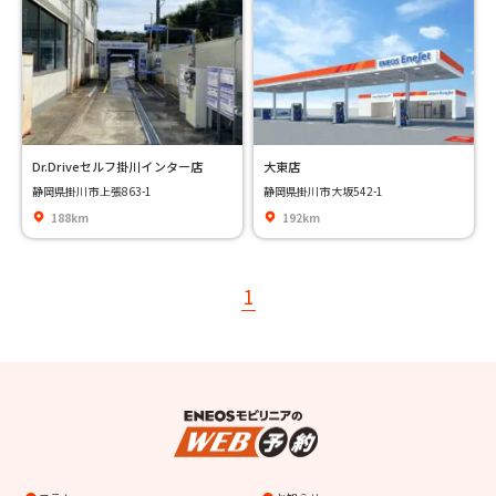
Dr.Driveセルフ掛川インター店
大東店
静岡県掛川市上張863-1
静岡県掛川市大坂542-1
188km
192km
1