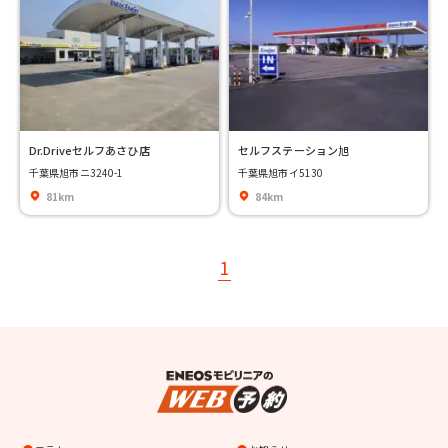
Dr.Driveセルフあさひ店
セルフステーション旭
千葉県旭市ニ3240-1
千葉県旭市イ5130
81km
84km
1