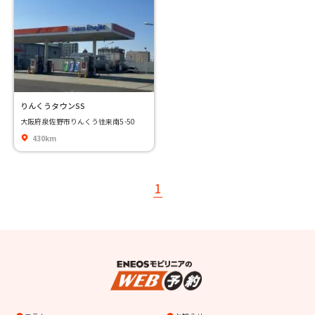
りんくうタウンSS
大阪府泉佐野市りんくう往来南5-50
430km
1