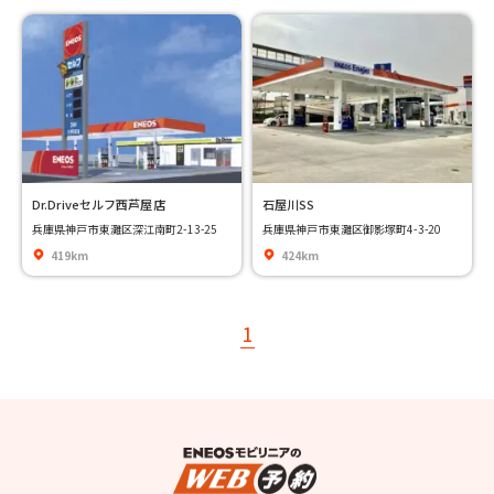
Dr.Driveセルフ西芦屋店
石屋川SS
兵庫県神戸市東灘区深江南町2-13-25
兵庫県神戸市東灘区御影塚町4-3-20
419km
424km
1