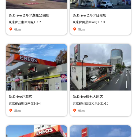
Dr.Driveセルフ潮見公園店
Dr.Driveセルフ目黒店
東京都江東区潮見1-3-2
東京都目黒区中町1-7-8
6km
8km
Dr.Drive戸越店
Dr.Drive環七大原店
東京都品川区平塚1-2-4
東京都杉並区和泉1-21-10
8km
9km