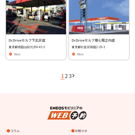
Dr.Driveセルフ下北沢店
Dr.Driveセルフ環七堀之内店
東京都世田谷区代沢4-45-5
東京都杉並区和田2-39-3
9km
9km
1
2
3
コラム
お知らせ