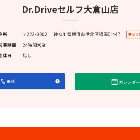
Dr.Driveセルフ大倉山店
住所
〒
222-0002
神奈川県横浜市港北区師岡町447
営業時間
24時間営業
定休日
無し
電話
カレンダ