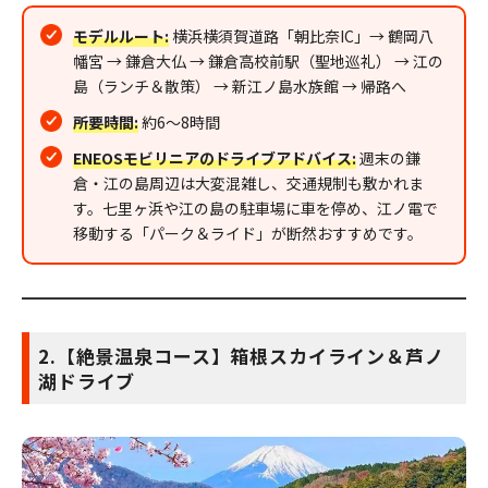
モデルルート:
横浜横須賀道路「朝比奈IC」→ 鶴岡八
幡宮 → 鎌倉大仏 → 鎌倉高校前駅（聖地巡礼） → 江の
島（ランチ＆散策） → 新江ノ島水族館 → 帰路へ
所要時間:
約6〜8時間
ENEOSモビリニアのドライブアドバイス:
週末の鎌
倉・江の島周辺は大変混雑し、交通規制も敷かれま
す。七里ヶ浜や江の島の駐車場に車を停め、江ノ電で
移動する「パーク＆ライド」が断然おすすめです。
2.【絶景温泉コース】箱根スカイライン＆芦ノ
湖ドライブ