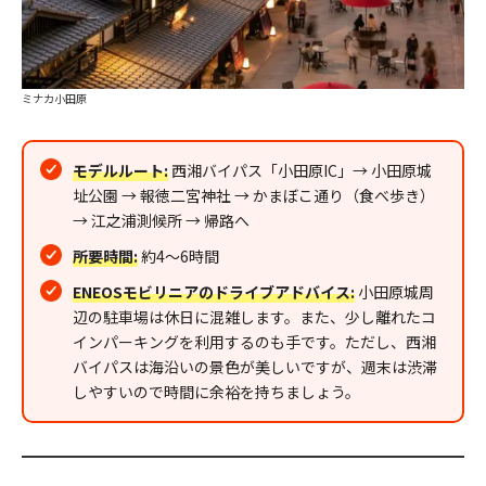
ミナカ小田原
モデルルート:
西湘バイパス「小田原IC」→ 小田原城
址公園 → 報徳二宮神社 → かまぼこ通り（食べ歩き）
→ 江之浦測候所 → 帰路へ
所要時間:
約4〜6時間
ENEOSモビリニアのドライブアドバイス:
小田原城周
辺の駐車場は休日に混雑します。また、少し離れたコ
インパーキングを利用するのも手です。ただし、西湘
バイパスは海沿いの景色が美しいですが、週末は渋滞
しやすいので時間に余裕を持ちましょう。