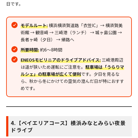
日です。
モデルルート:
横浜横須賀道路「衣笠IC」→ 横須賀美
術館 → 観音崎 → 三崎港（ランチ） → 城ヶ島公園 →
長者ヶ崎（夕日） → 帰路へ
所要時間:
約6〜8時間
ENEOSモビリニアのドライブアドバイス:
三崎港周辺
は道が狭いため運転にご注意を。
駐車場は「うらりマ
ルシェ」の駐車場が広くて便利
です。夕日を見るな
ら、秋から冬にかけての空気の澄んだ日が特におすす
めです。
4.【ベイエリアコース】横浜みなとみらい夜景
ドライブ