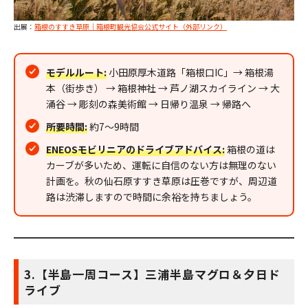
出展：
箱根のすすき草原｜箱根町観光協会公式サイト（外部リンク）
モデルルート:
小田原厚木道路「箱根口IC」→ 箱根湯
本（街歩き） → 箱根神社 → 芦ノ湖スカイライン → 大
涌谷 → 彫刻の森美術館 → 日帰り温泉 → 帰路へ
所要時間:
約7〜9時間
ENEOSモビリニアのドライブアドバイス:
箱根の道は
カーブが多いため、運転に自信のない方は無理のない
計画を。秋の仙石原すすき草原は圧巻ですが、周辺道
路は渋滞しますので時間に余裕を持ちましょう。
3.【半島一周コース】三浦半島マグロ＆夕日ド
ライブ