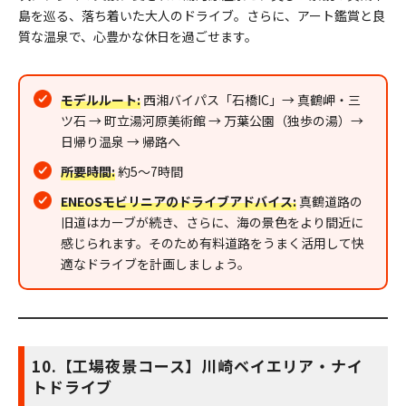
島を巡る、落ち着いた大人のドライブ。さらに、アート鑑賞と良
質な温泉で、心豊かな休日を過ごせます。
モデルルート:
西湘バイパス「石橋IC」→ 真鶴岬・三
ツ石 → 町立湯河原美術館 → 万葉公園（独歩の湯）→
日帰り温泉 → 帰路へ
所要時間:
約5〜7時間
ENEOSモビリニアのドライブアドバイス:
真鶴道路の
旧道はカーブが続き、さらに、海の景色をより間近に
感じられます。そのため有料道路をうまく活用して快
適なドライブを計画しましょう。
10.【工場夜景コース】川崎ベイエリア・ナイ
トドライブ