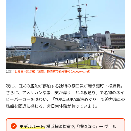
出展：
世界三大記念艦「三笠」横須賀市観光情報 (cocoyoko.net)
次に、日米の艦船が停泊する独特の雰囲気が漂う港町・横須賀。
さらに、アメリカンな雰囲気が漂う「どぶ板通り」で名物のネイ
ビーバーガーを味わい、「YOKOSUKA軍港めぐり」で迫力満点の
艦船を間近に感じる、非日常体験が待っています。
モデルルート:
横浜横須賀道路「横須賀IC」→ ヴェル