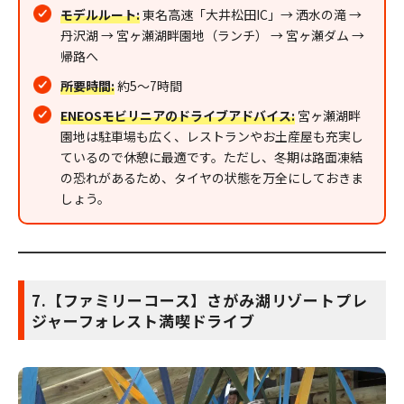
モデルルート:
東名高速「大井松田IC」→ 洒水の滝 →
丹沢湖 → 宮ヶ瀬湖畔園地（ランチ） → 宮ヶ瀬ダム →
帰路へ
所要時間:
約5〜7時間
ENEOSモビリニアのドライブアドバイス:
宮ヶ瀬湖畔
園地は駐車場も広く、レストランやお土産屋も充実し
ているので休憩に最適です。ただし、冬期は路面凍結
の恐れがあるため、タイヤの状態を万全にしておきま
しょう。
7.【ファミリーコース】さがみ湖リゾートプレ
ジャーフォレスト満喫ドライブ