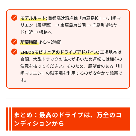
モデルルート:
首都高速湾岸線「東扇島IC」→ 川崎マ
リエン（展望室） → 東扇島東公園 → 千鳥町貨物ヤー
ド付近 → 帰路へ
所要時間:
約1〜2時間
ENEOSモビリニアのドライブアドバイス:
工場地帯は
夜間、大型トラックの往来が多いため運転には細心の
注意を払ってください。そのため、展望台のある「川
崎マリエン」の駐車場を利用するのが安全かつ確実で
す。
まとめ：最高のドライブは、万全のコ
ンディションから