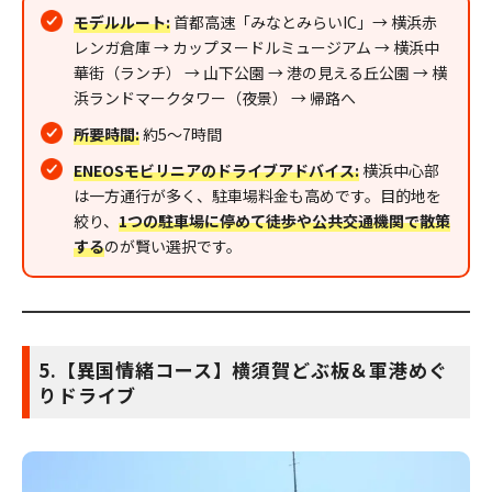
モデルルート:
首都高速「みなとみらいIC」→ 横浜赤
レンガ倉庫 → カップヌードルミュージアム → 横浜中
華街（ランチ） → 山下公園 → 港の見える丘公園 → 横
浜ランドマークタワー（夜景） → 帰路へ
所要時間:
約5〜7時間
ENEOSモビリニアのドライブアドバイス:
横浜中心部
は一方通行が多く、駐車場料金も高めです。目的地を
絞り、
1つの駐車場に停めて徒歩や公共交通機関で散策
する
のが賢い選択です。
5.【異国情緒コース】横須賀どぶ板＆軍港めぐ
りドライブ