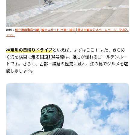
出展：
県立湘南海岸公園 | 観光スポット-片瀬・鵠沼 | 藤沢市観光公式ホームページ（外部リ
ンク）
神奈川の日帰りドライブ
といえば、まずはここ！ また、きらめ
く海を横目に走る国道134号線は、誰もが憧れるゴールデンルー
トです。さらに、古都・鎌倉の歴史に触れ、江の島でグルメを堪
能しましょう。