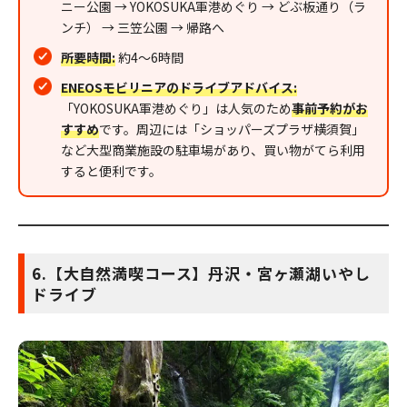
ニー公園 → YOKOSUKA軍港めぐり → どぶ板通り（ラ
ンチ） → 三笠公園 → 帰路へ
所要時間:
約4〜6時間
ENEOSモビリニアのドライブアドバイス:
「YOKOSUKA軍港めぐり」は人気のため
事前予約がお
すすめ
です。周辺には「ショッパーズプラザ横須賀」
など大型商業施設の駐車場があり、買い物がてら利用
すると便利です。
6.【大自然満喫コース】丹沢・宮ヶ瀬湖いやし
ドライブ