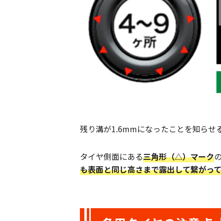
残り溝が1.6mmになったことを知らせ
タイヤ側面にある
三角形（△）マーク
も表面と同じ高さまで露出して繋がっ