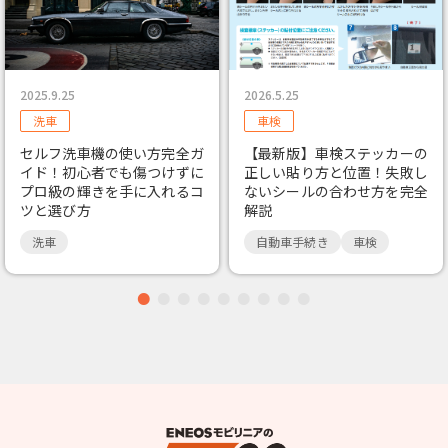
2025.9.25
2026.5.25
洗車
車検
セルフ洗車機の使い方完全ガ
【最新版】車検ステッカーの
イド！初心者でも傷つけずに
正しい貼り方と位置！失敗し
プロ級の輝きを手に入れるコ
ないシールの合わせ方を完全
ツと選び方
解説
洗車
自動車手続き
車検