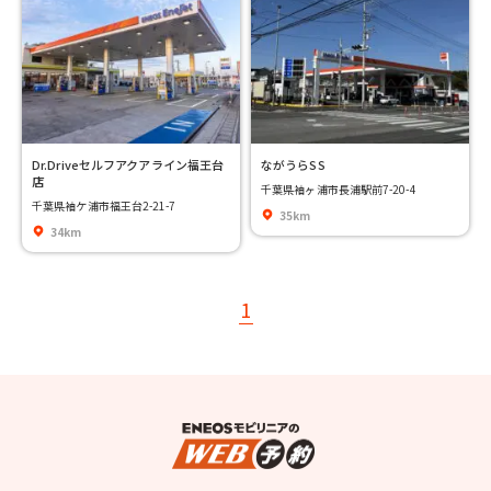
Dr.Driveセルフアクアライン福王台
ながうらSS
店
千葉県袖ヶ浦市長浦駅前7-20-4
千葉県袖ケ浦市福王台2-21-7
35km
34km
1