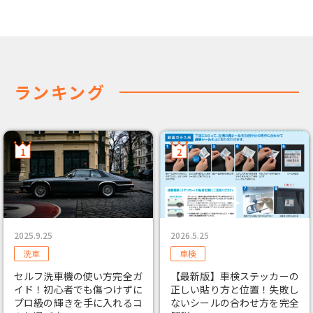
ランキング
2025.9.25
2026.5.25
洗車
車検
セルフ洗車機の使い方完全ガ
【最新版】車検ステッカーの
イド！初心者でも傷つけずに
正しい貼り方と位置！失敗し
プロ級の輝きを手に入れるコ
ないシールの合わせ方を完全